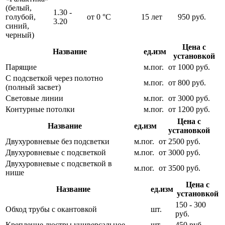
(белый,
1.30 -
голубой,
от 0 °С
15 лет
950 руб.
3.20
синий,
черный)
Цена с
Название
ед.изм
установкой
Парящие
м.пог.
от 1000 руб.
С подсветкой через полотно
м.пог.
от 800 руб.
(полный засвет)
Световые линии
м.пог.
от 3000 руб.
Контурные потолки
м.пог.
от 1200 руб.
Цена с
Название
ед.изм
установкой
Двухуровневые без подсветки
м.пог.
от 2500 руб.
Двухуровневые с подсветкой
м.пог.
от 3000 руб.
Двухуровневые с подсветкой в
м.пог.
от 3500 руб.
нише
Цена с
Название
ед.изм
установкой
150 - 300
Обход трубы с окантовкой
шт.
руб.
Крепление люстры универсальное
шт.
450 руб.