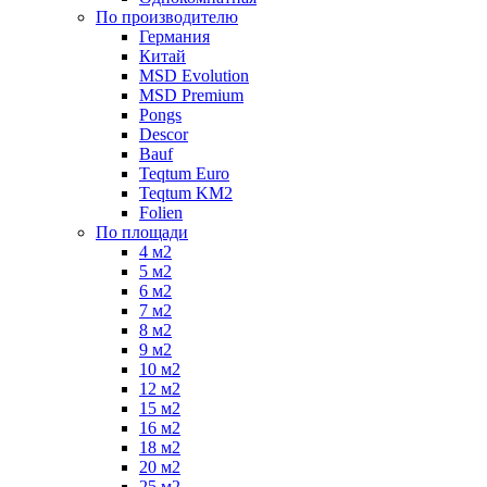
По производителю
Германия
Китай
MSD Evolution
MSD Premium
Pongs
Descor
Bauf
Teqtum Euro
Teqtum KM2
Folien
По площади
4 м2
5 м2
6 м2
7 м2
8 м2
9 м2
10 м2
12 м2
15 м2
16 м2
18 м2
20 м2
25 м2