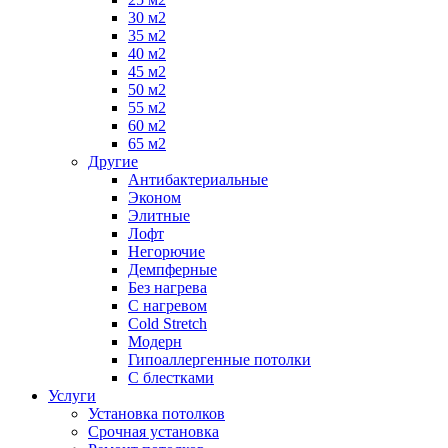
30 м2
35 м2
40 м2
45 м2
50 м2
55 м2
60 м2
65 м2
Другие
Антибактериальные
Эконом
Элитные
Лофт
Негорючие
Демпферные
Без нагрева
С нагревом
Cold Stretch
Модерн
Гипоаллергенные потолки
С блестками
Услуги
Установка потолков
Срочная установка