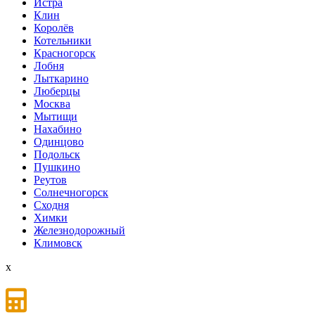
Истра
Клин
Королёв
Котельники
Красногорск
Лобня
Лыткарино
Люберцы
Мoсква
Мытищи
Нахабино
Одинцово
Подольск
Пушкино
Реутов
Солнечногорск
Сходня
Химки
Железнодорожный
Климовск
x