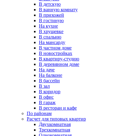
В детскую
В ванную комнату
В прихожей
В гостиную
На кухне
В хрущевке
В спальню
На мансарду
В частном доме
В новостройках
В квартиру-студию
В деревянном доме
На даче
На балконе
В бассейн
В зал
В коридор
В офис
В гараж
В ресторан и кафе
По районам
Расчет для типовых квартир
Двухкомнатная
Трехкомнатная
Однокомнатная