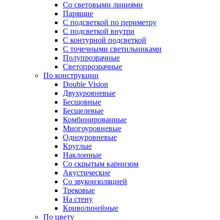
Со световыми линиями
Парящие
С подсветкой по периметру
С подсветкой внутри
С контурной подсветкой
С точечными светильниками
Полупрозрачные
Светопрозрачные
По конструкции
Double Vision
Двухуровневые
Бесшовные
Бесщелевые
Комбинированные
Многоуровневые
Одноуровневые
Круглые
Наклонные
Со скрытым карнизом
Акустические
Со звукоизоляцией
Трековые
На стену
Криволинейные
По цвету