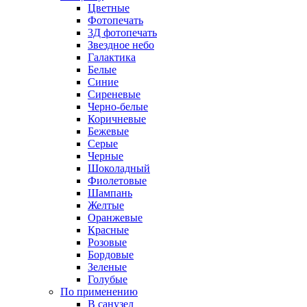
Цветные
Фотопечать
3Д фотопечать
Звездное небо
Галактика
Белые
Синие
Сиреневые
Черно-белые
Коричневые
Бежевые
Серые
Черные
Шоколадный
Фиолетовые
Шампань
Желтые
Оранжевые
Красные
Розовые
Бордовые
Зеленые
Голубые
По применению
В санузел