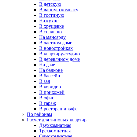
В детскую
В ванную комнату
В гостиную
На кухне
В хрущевке
В спальню
На мансарду
В частном доме
В новостройках
В квартиру-студию
В деревянном доме
На даче
На балконе
В бассейн
В зал
В коридор
В прихожей
В офис
В гараж
В ресторан и кафе
По районам
Расчет для типовых квартир
Двухкомнатная
Трехкомнатная
Однокомнатная