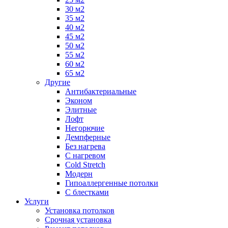
30 м2
35 м2
40 м2
45 м2
50 м2
55 м2
60 м2
65 м2
Другие
Антибактериальные
Эконом
Элитные
Лофт
Негорючие
Демпферные
Без нагрева
С нагревом
Cold Stretch
Модерн
Гипоаллергенные потолки
С блестками
Услуги
Установка потолков
Срочная установка