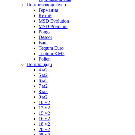
По производителю
Германия
Китай
MSD Evolution
MSD Premium
Pongs
Descor
Bauf
Teqtum Euro
Teqtum KM2
Folien
По площади
4 м2
5 м2
6 м2
7 м2
8 м2
9 м2
10 м2
12 м2
15 м2
16 м2
18 м2
20 м2
25 м2