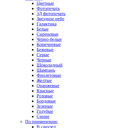
Цветные
Фотопечать
3Д фотопечать
Звездное небо
Галактика
Белые
Сиреневые
Черно-белые
Коричневые
Бежевые
Серые
Черные
Шоколадный
Шампань
Фиолетовые
Желтые
Оранжевые
Красные
Розовые
Бордовые
Зеленые
Голубые
Синие
По применению
В санузел