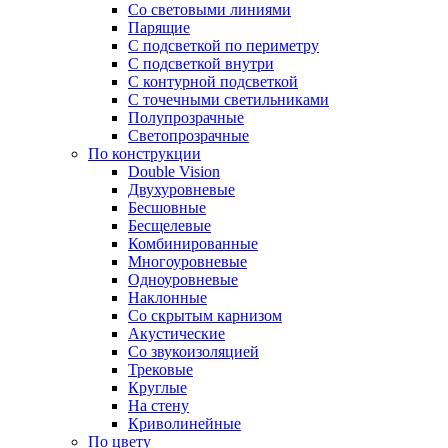
Со световыми линиями
Парящие
С подсветкой по периметру
С подсветкой внутри
С контурной подсветкой
С точечными светильниками
Полупрозрачные
Светопрозрачные
По конструкции
Double Vision
Двухуровневые
Бесшовные
Бесщелевые
Комбинированные
Многоуровневые
Одноуровневые
Наклонные
Со скрытым карнизом
Акустические
Со звукоизоляцией
Трековые
Круглые
На стену
Криволинейные
По цвету