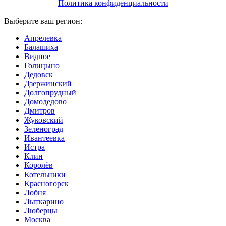
Политика конфиденциальности
Выберите ваш регион:
Апрелевка
Балашиха
Видное
Голицыно
Дедовск
Дзержинский
Долгопрудный
Домодедово
Дмитров
Жуковский
Зеленоград
Ивантеевка
Истра
Клин
Королёв
Котельники
Красногорск
Лобня
Лыткарино
Люберцы
Мoсква