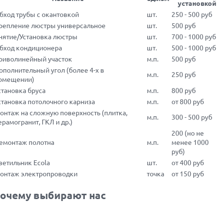
установкой
бход трубы с окантовкой
шт.
250 - 500 руб
репление люстры универсальное
шт.
500 руб
нятие/Установка люстры
шт.
700 - 1000 руб
бход кондиционера
шт.
500 - 1000 руб
риволинейный участок
м.п.
500 руб
ополнительный угол (более 4-х в
м.п.
250 руб
омещении)
становка бруса
м.п.
800 руб
становка потолочного карниза
м.п.
от 800 руб
онтаж на сложную поверхность (плитка,
м.п.
300 - 500 руб
ерамогранит, ГКЛ и др.)
200 (но не
емонтаж полотна
м.п.
менее 1000
руб)
ветильник Ecola
шт.
от 400 руб
онтаж электропроводки
точка
от 150 руб
очему выбирают нас