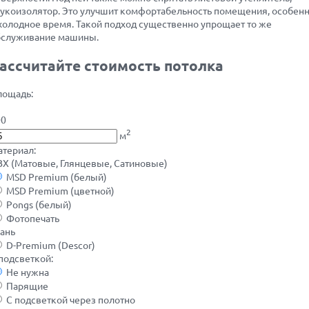
укоизолятор. Это улучшит комфортабельность помещения, особенн
холодное время. Такой подход существенно упрощает то же
бслуживание машины.
ассчитайте стоимость потолка
лощадь:
00
2
м
териал:
Х (Матовые, Глянцевые, Сатиновые)
MSD Premium (белый)
MSD Premium (цветной)
Pongs (белый)
Фотопечать
ань
D-Premium (Descor)
подсветкой:
Не нужна
Парящие
С подсветкой через полотно