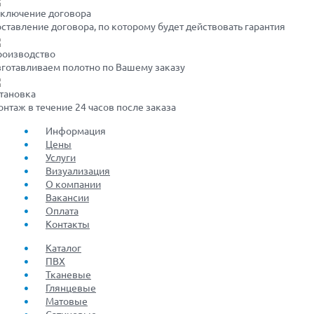
аключение договора
ставление договора, по которому будет действовать гарантия
роизводство
готавливаем полотно по Вашему заказу
тановка
нтаж в течение 24 часов после заказа
Информация
Цены
Услуги
Визуализация
О компании
Вакансии
Оплата
Контакты
Каталог
ПВХ
Тканевые
Глянцевые
Матовые
Сатиновые