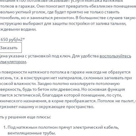
толков в гаражах. Они помогают превратить «безликое» помещени
вольно уютный уголок, где будет приятно не только ставить
томобиль, но и заниматься ремонтом. В большинстве случаев такую
нструкцию выбирают для защиты постройки от залива талыми,
ождевыми водами.
 650 руб/м2*
Заказать
ена указана c установкой под ключ. Для удобства
воспользуйтесь
алькулятором
.
 поверхности натяжного потолка в гараже никогда не образуется
есень, т.к. в конструкции нет материалов, склонных загнивать при
сокой влажности. Заодно полотно «изолирует» потолочную
верхность, будь то бетон или древесина. Но основная функция
тается эстетической, благодаря которой помещение, по сути,
хнического назначения, в корне преображается. Потолок не пылит, 
грязняет машину и окружающее пространство.
ть у решения еще плюсы:
Под натяжным полотном прячут электрический кабель,
вентиляционные трубы.