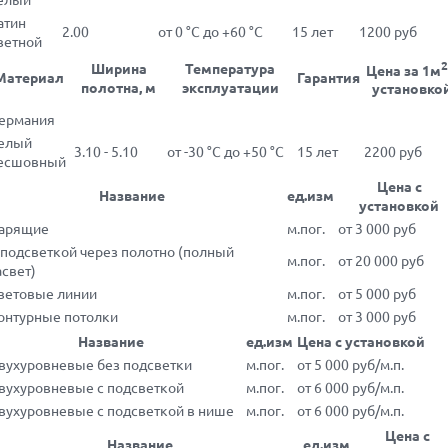
атин
2.00
от 0 °С до +60 °С
15 лет
1200 руб
ветной
2
Ширина
Температура
Цена за 1м
Материал
Гарантия
полотна, м
эксплуатации
установко
Германия
елый
3.10 - 5.10
от -30 °С до +50 °С
15 лет
2200 руб
есшовный
Цена с
Название
ед.изм
установкой
арящие
м.пог.
от 3 000 руб
 подсветкой через полотно (полный
м.пог.
от 20 000 руб
асвет)
ветовые линии
м.пог.
от 5 000 руб
онтурные потолки
м.пог.
от 3 000 руб
Название
ед.изм
Цена с установкой
вухуровневые без подсветки
м.пог.
от 5 000 руб/м.п.
вухуровневые с подсветкой
м.пог.
от 6 000 руб/м.п.
вухуровневые с подсветкой в нише
м.пог.
от 6 000 руб/м.п.
Цена с
Название
ед.изм