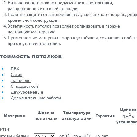
На поверхности можно предусмотреть светильники,
распределенные по всей площади.
Полотно защитит от затопления в случае сильного повреждени
кровельной конструкции.
Эстетичность потолка позволяет организовать в гараже
настоящую мастерскую.
Применяемые материалы морозоустойчивы, сохраняют свойст
при отсутствии отопления.
тоимость потолков
ПВХ
Сатин
Тканевые
С подсветкой
Двухуровневые
Дополнительные работы
Цена за
Ширина
Температура
2
Материал
Гарантия
1м
с
полотна, м
эксплуатации
установк
итай
атовый белый
от 0 °С до +60 °С
15 лет