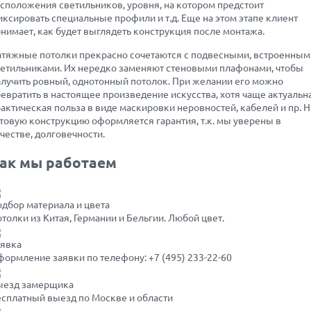
сположения светильников, уровня, на котором предстоит
ксировать специальные профили и т.д. Еще на этом этапе клиент
нимает, как будет выглядеть конструкция после монтажа.
тяжные потолки прекрасно сочетаются с подвесными, встроенным
етильниками. Их нередко заменяют стеновыми плафонами, чтобы
лучить ровный, однотонный потолок. При желании его можно
евратить в настоящее произведение искусства, хотя чаще актуальн
актическая польза в виде маскировки неровностей, кабелей и пр. Н
товую конструкцию оформляется гарантия, т.к. мы уверены в
честве, долговечности.
ак мы работаем
дбор материала и цвета
толки из Китая, Германии и Бельгии. Любой цвет.
аявка
формление заявки по телефону:
+7 (495) 233-22-60
ыезд замерщика
сплатный выезд по Москве и области