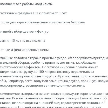
ыполняем все работы «под ключ»
нтажники граждане РФ с опытом от 5 лет
спользуем взрывобезопасные композитные баллоны
льшой выбор цветов и фактур
рантия 15 лет на все полотна
естные и фиксированные цены
тяжные потолки в гараже просты в уходе. Их поверхность пригодна
я влажной уборки, особо не притягивают пыль, т.к. обладают
нтистатическим эффектом. Полихлорвиниловая пленка может
держивать нагрузку до 100 литров, поэтому переживать за
ханическую прочность не придется. При желании полотно снимаетс
обы, например, слить воду или заменить на другое, прокинуть новую
ектропроводку, расширить вентиляционную систему.
именяемые материалы не впитывают ни воду, ни горюче-смазочн
редства. Все загрязнения смываются при помощи обычных моющих
ставов, не влияющих на внешний вид, характеристики потолочной
верхности. Под ней также можно спрятать листовой утеплитель,