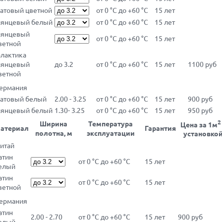
атовый цветной
от 0 °С до +60 °С
15 лет
лянцевый белый
от 0 °С до +60 °С
15 лет
лянцевый
от 0 °С до +60 °С
15 лет
ветной
алактика
лянцевый
до 3.2
от 0 °С до +60 °С
15 лет
1100 руб
ветной
Германия
атовый белый
2.00 - 3.25
от 0 °С до +60 °С
15 лет
900 руб
лянцевый белый
1.30- 3.25
от 0 °С до +60 °С
15 лет
950 руб
2
Ширина
Температура
Цена за 1м
атериал
Гарантия
полотна, м
эксплуатации
установко
итай
атин
от 0 °С до +60 °С
15 лет
елый
атин
от 0 °С до +60 °С
15 лет
ветной
Германия
атин
2.00 - 2.70
от 0 °С до +60 °С
15 лет
900 руб
елый