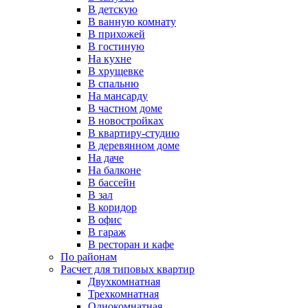
В детскую
В ванную комнату
В прихожей
В гостиную
На кухне
В хрущевке
В спальню
На мансарду
В частном доме
В новостройках
В квартиру-студию
В деревянном доме
На даче
На балконе
В бассейн
В зал
В коридор
В офис
В гараж
В ресторан и кафе
По районам
Расчет для типовых квартир
Двухкомнатная
Трехкомнатная
Однокомнатная