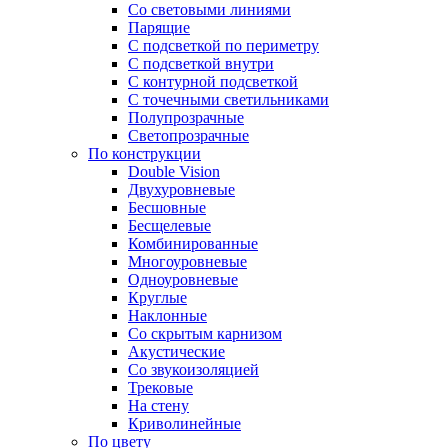
Со световыми линиями
Парящие
С подсветкой по периметру
С подсветкой внутри
С контурной подсветкой
С точечными светильниками
Полупрозрачные
Светопрозрачные
По конструкции
Double Vision
Двухуровневые
Бесшовные
Бесщелевые
Комбинированные
Многоуровневые
Одноуровневые
Круглые
Наклонные
Со скрытым карнизом
Акустические
Со звукоизоляцией
Трековые
На стену
Криволинейные
По цвету