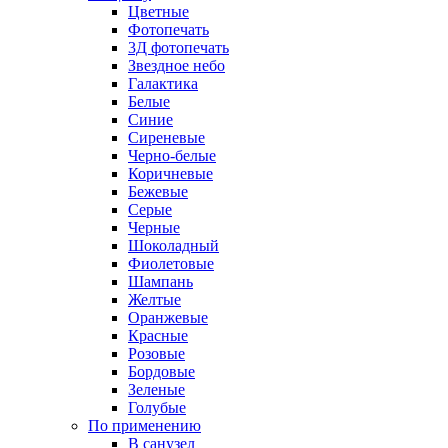
Цветные
Фотопечать
3Д фотопечать
Звездное небо
Галактика
Белые
Синие
Сиреневые
Черно-белые
Коричневые
Бежевые
Серые
Черные
Шоколадный
Фиолетовые
Шампань
Желтые
Оранжевые
Красные
Розовые
Бордовые
Зеленые
Голубые
По применению
В санузел