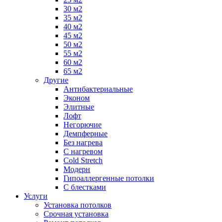
30 м2
35 м2
40 м2
45 м2
50 м2
55 м2
60 м2
65 м2
Другие
Антибактериальные
Эконом
Элитные
Лофт
Негорючие
Демпферные
Без нагрева
С нагревом
Cold Stretch
Модерн
Гипоаллергенные потолки
С блестками
Услуги
Установка потолков
Срочная установка