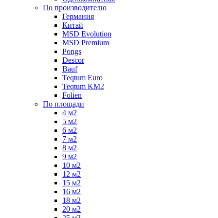
По производителю
Германия
Китай
MSD Evolution
MSD Premium
Pongs
Descor
Bauf
Teqtum Euro
Teqtum KM2
Folien
По площади
4 м2
5 м2
6 м2
7 м2
8 м2
9 м2
10 м2
12 м2
15 м2
16 м2
18 м2
20 м2
25 м2