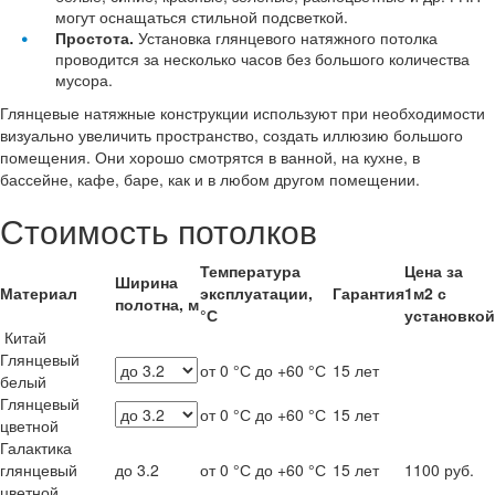
могут оснащаться стильной подсветкой.
Простота.
Установка глянцевого натяжного потолка
проводится за несколько часов без большого количества
мусора.
Глянцевые натяжные конструкции используют при необходимости
визуально увеличить пространство, создать иллюзию большого
помещения. Они хорошо смотрятся в ванной, на кухне, в
бассейне, кафе, баре, как и в любом другом помещении.
Стоимость потолков
Температура
Цена за
Ширина
Материал
эксплуатации,
Гарантия
1м2 с
полотна, м
°С
установкой
Китай
Глянцевый
от 0 °С до +60 °С
15 лет
белый
Глянцевый
от 0 °С до +60 °С
15 лет
цветной
Галактика
глянцевый
до 3.2
от 0 °С до +60 °С
15 лет
1100 руб.
цветной