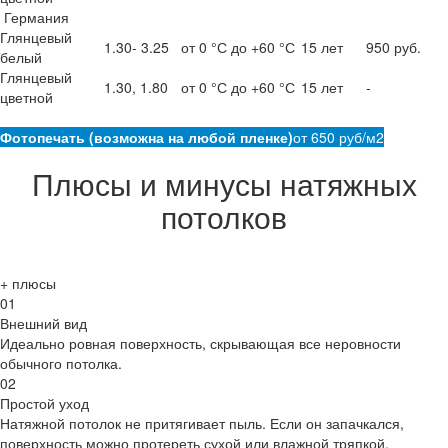
Германия
Глянцевый
1.30- 3.25
от 0 °С до +60 °С
15 лет
950 руб.
белый
Глянцевый
1.30, 1.80
от 0 °С до +60 °С
15 лет
-
цветной
Фотопечать (возможна на любой пленке)
от 650 руб/м2
Плюсы и минусы натяжных
потолков
+
плюсы
01
Внешний вид
Идеально ровная поверхность, скрывающая все неровности
обычного потолка.
02
Простой уход
Натяжной потолок не притягивает пыль. Если он запачкался,
поверхность можно протереть сухой или влажной тряпкой.