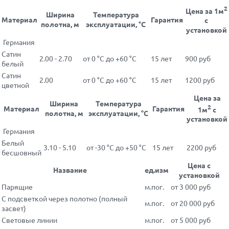
2
Цена за 1м
Ширина
Температура
Материал
Гарантия
с
полотна, м
эксплуатации, °С
установкой
Германия
Сатин
2.00 - 2.70
от 0 °С до +60 °С
15 лет
900 руб
белый
Сатин
2.00
от 0 °С до +60 °С
15 лет
1200 руб
цветной
Цена за
Ширина
Температура
2
Материал
Гарантия
1м
с
полотна, м
эксплуатации, °С
установкой
Германия
Белый
3.10 - 5.10
от -30 °С до +50 °С
15 лет
2200 руб
бесшовный
Цена с
Название
ед.изм
установкой
Парящие
м.пог.
от 3 000 руб
С подсветкой через полотно (полный
м.пог.
от 20 000 руб
засвет)
Световые линии
м.пог.
от 5 000 руб