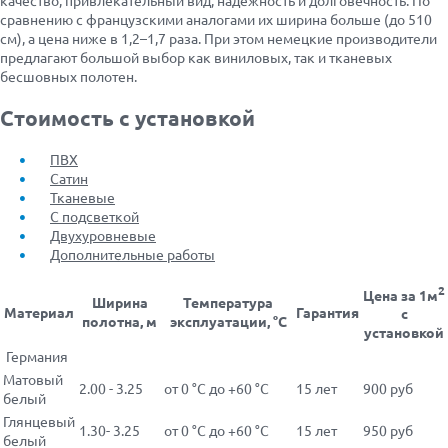
сравнению с французскими аналогами их ширина больше (до 510
см), а цена ниже в 1,2–1,7 раза. При этом немецкие производители
предлагают большой выбор как виниловых, так и тканевых
бесшовных полотен.
Стоимость с установкой
ПВХ
Сатин
Тканевые
С подсветкой
Двухуровневые
Дополнительные работы
2
Цена за 1м
Ширина
Температура
Материал
Гарантия
с
полотна, м
эксплуатации, °С
установкой
Германия
Матовый
2.00 - 3.25
от 0 °С до +60 °С
15 лет
900 руб
белый
Глянцевый
1.30- 3.25
от 0 °С до +60 °С
15 лет
950 руб
белый