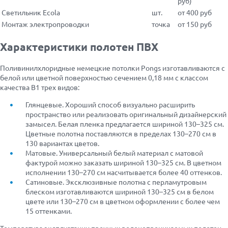
руб)
Светильник Ecola
шт.
от 400 руб
Монтаж электропроводки
точка
от 150 руб
Характеристики полотен ПВХ
Поливинилхлоридные немецкие потолки Pongs изготавливаются с
белой или цветной поверхностью сечением 0,18 мм с классом
качества В1 трех видов:
Глянцевые. Хороший способ визуально расширить
пространство или реализовать оригинальный дизайнерский
замысел. Белая пленка предлагается шириной 130–325 см.
Цветные полотна поставляются в пределах 130–270 см в
130 вариантах цветов.
Матовые. Универсальный белый материал с матовой
фактурой можно заказать шириной 130–325 см. В цветном
исполнении 130–270 см насчитывается более 40 оттенков.
Сатиновые. Эксклюзивные полотна с перламутровым
блеском изготавливаются шириной 130–325 см в белом
цвете или 130–270 см в цветном оформлении с более чем
15 оттенками.
Температура эксплуатации прочных водонепроницаемых полотен