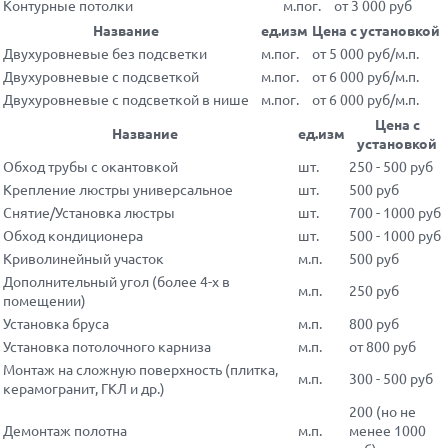
Контурные потолки
м.пог.
от 3 000 руб
Название
ед.изм
Цена с установкой
Двухуровневые без подсветки
м.пог.
от 5 000 руб/м.п.
Двухуровневые с подсветкой
м.пог.
от 6 000 руб/м.п.
Двухуровневые с подсветкой в нише
м.пог.
от 6 000 руб/м.п.
Цена с
Название
ед.изм
установкой
Обход трубы с окантовкой
шт.
250 - 500 руб
Крепление люстры универсальное
шт.
500 руб
Снятие/Установка люстры
шт.
700 - 1000 руб
Обход кондиционера
шт.
500 - 1000 руб
Криволинейный участок
м.п.
500 руб
Дополнительный угол (более 4-х в
м.п.
250 руб
помещении)
Установка бруса
м.п.
800 руб
Установка потолочного карниза
м.п.
от 800 руб
Монтаж на сложную поверхность (плитка,
м.п.
300 - 500 руб
керамогранит, ГКЛ и др.)
200 (но не
Демонтаж полотна
м.п.
менее 1000