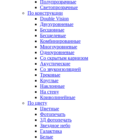
Полупрозрачные
Светопрозрачные
По конструкции
Double Vision
Двухуровневые
Бесшовные
Бесщелевые
Комбинированные
Многоуровневые
Одноуровневые
Со скрытым карнизом
Акустические
Со звукоизоляцией
Трековые
Круглые
Наклонные
На стену
Криволинейные
По цвету
Цветные
Фотопечать
3Д фотопечать
Звездное небо
Галактика
Белые