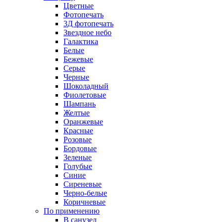
Цветные
Фотопечать
3Д фотопечать
Звездное небо
Галактика
Белые
Бежевые
Серые
Черные
Шоколадный
Фиолетовые
Шампань
Желтые
Оранжевые
Красные
Розовые
Бордовые
Зеленые
Голубые
Синие
Сиреневые
Черно-белые
Коричневые
По применению
В санузел