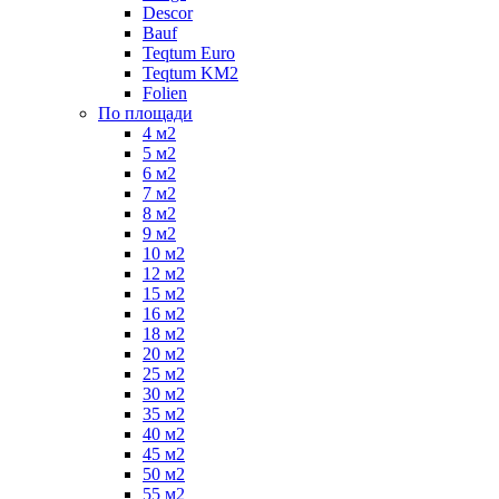
Descor
Bauf
Teqtum Euro
Teqtum KM2
Folien
По площади
4 м2
5 м2
6 м2
7 м2
8 м2
9 м2
10 м2
12 м2
15 м2
16 м2
18 м2
20 м2
25 м2
30 м2
35 м2
40 м2
45 м2
50 м2
55 м2