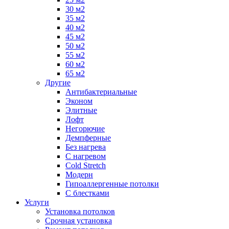
30 м2
35 м2
40 м2
45 м2
50 м2
55 м2
60 м2
65 м2
Другие
Антибактериальные
Эконом
Элитные
Лофт
Негорючие
Демпферные
Без нагрева
С нагревом
Cold Stretch
Модерн
Гипоаллергенные потолки
С блестками
Услуги
Установка потолков
Срочная установка