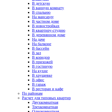
В детскую
В ванную комнату
В спальню
На мансарду
В частном доме
В новостройках
В квартиру-студию
В деревянном доме
На даче
На балконе
В бассейн
В зал
В коридор
В прихожей
В гостиную
На кухне
В хрущевке
В офис
В гараж
В ресторан и кафе
По районам
Расчет для типовых квартир
Двухкомнатная
Трехкомнатная
Однокомнатная