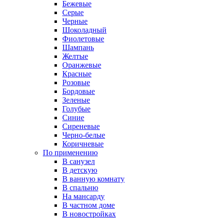
Бежевые
Серые
Черные
Шоколадный
Фиолетовые
Шампань
Желтые
Оранжевые
Красные
Розовые
Бордовые
Зеленые
Голубые
Синие
Сиреневые
Черно-белые
Коричневые
По применению
В санузел
В детскую
В ванную комнату
В спальню
На мансарду
В частном доме
В новостройках