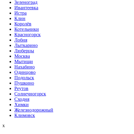
Зеленоград
Ивантеевка
Истра
Клин
Королёв
Котельники
Красногорск
Лобня
Лыткарино
Люберцы
Мoсква
Мытищи
Нахабино
Одинцово
Подольск
Пушкино
Реутов
Солнечногорск
Сходня
Химки
Железнодорожный
Климовск
x