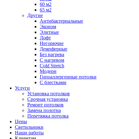
60 м2
65 м2
Другие
Антибактериальные
Эконом
Элитные
Лофт
Негорючие
Демпферные
Без нагрева
С нагревом
Cold Stretch
Модерн
Гипоаллергенные потолки
С блестками
Услуги
Установка потолков
Срочная установка
Ремонт потолков
Замена полотна
Перетяжка потолка
Цены
Светильники
Наши работы
Клиентам