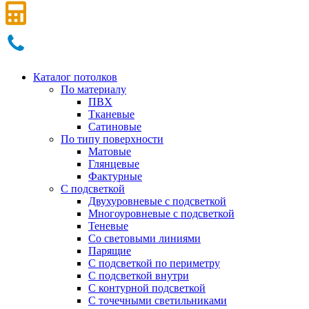
Каталог потолков
По материалу
ПВХ
Тканевые
Сатиновые
По типу поверхности
Матовые
Глянцевые
Фактурные
С подсветкой
Двухуровневые с подсветкой
Многоуровневые с подсветкой
Теневые
Со световыми линиями
Парящие
С подсветкой по периметру
С подсветкой внутри
С контурной подсветкой
С точечными светильниками