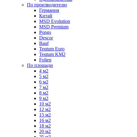
По производителю
Германия
Китай
MSD Evolution
MSD Premium
Pongs
Descor
Bauf
Teqtum Euro
Teqtum KM2
Folien
По площади
4 м2
5 м2
6 м2
7 м2
8 м2
9 м2
10 м2
12 м2
15 м2
16 м2
18 м2
20 м2
25 м2