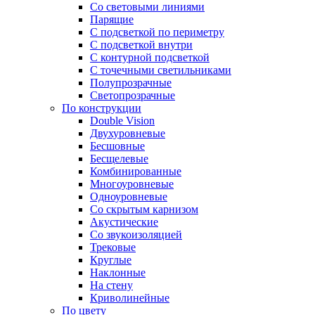
Со световыми линиями
Парящие
С подсветкой по периметру
С подсветкой внутри
С контурной подсветкой
С точечными светильниками
Полупрозрачные
Светопрозрачные
По конструкции
Double Vision
Двухуровневые
Бесшовные
Бесщелевые
Комбинированные
Многоуровневые
Одноуровневые
Со скрытым карнизом
Акустические
Со звукоизоляцией
Трековые
Круглые
Наклонные
На стену
Криволинейные
По цвету