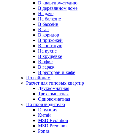
В квартиру-студию
В деревянном доме
На даче
На балконе
В бассейн
В зал
В коридор
В прихожей
В гостиную
На кухне
В хрущевке
В офис
В гараж
В ресторан и кафе
По районам
Расчет для типовых квартир
Двухкомнатная
Трехкомнатная
Однокомнатная
По производителю
Германия
Китай
MSD Evolution
MSD Premium
Pongs