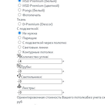
MSD Premium (белый)
MSD Premium (цветной)
Pongs (белый)
Фотопечать
Ткань
D-Premium (Descor)
С подсветкой:
Не нужна
Парящие
С подсветкой через полотно
Световые линии
Контурные потолки
Количество углов:
−
+
Трубы:
−
+
Светильники:
−
+
Люстры:
−
+
Ориентировочная стоимость Вашего потолка
Без учета с
руб