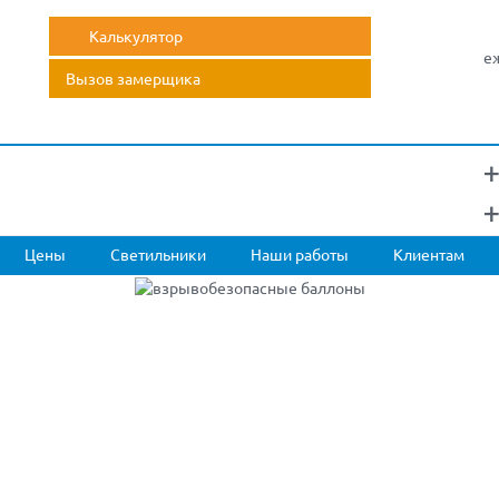
Калькулятор
еж
Вызов замерщика
+
+
Цены
Светильники
Наши работы
Клиентам