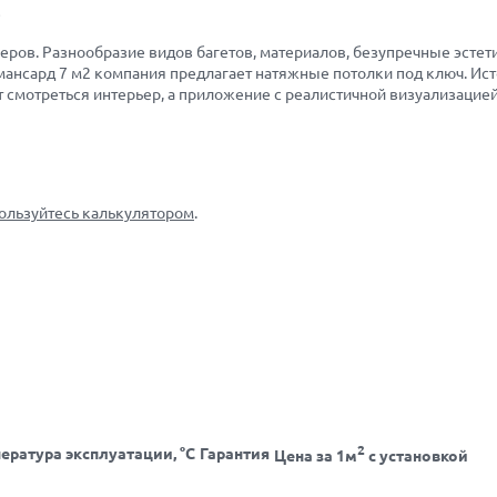
.
ров. Разнообразие видов багетов, материалов, безупречные эстет
, мансард 7 м2 компания предлагает натяжные потолки под ключ. И
ет смотреться интерьер, а приложение с реалистичной визуализацие
ользуйтесь калькулятором
.
2
ература эксплуатации, °С
Гарантия
Цена за 1м
с установкой