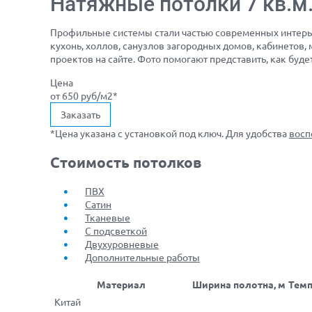
Натяжные потолки 7 кв.м
Профильные системы стали частью современных интерье
кухонь, холлов, санузлов загородных домов, кабинетов
проектов на сайте. Фото помогают представить, как буд
Цена
от 650 руб/м2
*
Заказать
*Цена указана c установкой под ключ. Для удобства
восп
Стоимость потолков
ПВХ
Сатин
Тканевые
С подсветкой
Двухуровневые
Дополнительные работы
Материал
Ширина полотна, м
Темп
Китай