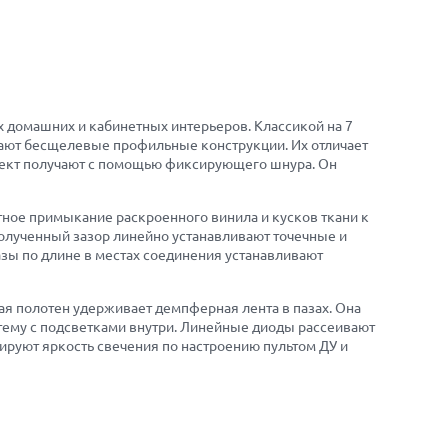
х домашних и кабинетных интерьеров. Классикой на 7
итают бесщелевые профильные конструкции. Их отличает
ффект получают с помощью фиксирующего шнура. Он
тное примыкание раскроенного винила и кусков ткани к
полученный зазор линейно устанавливают точечные и
азы по длине в местах соединения устанавливают
рая полотен удерживает демпферная лента в пазах. Она
тему с подсветками внутри. Линейные диоды рассеивают
ируют яркость свечения по настроению пультом ДУ и