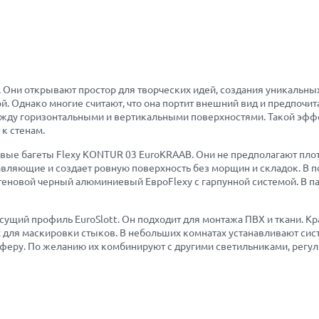
 Они открывают простор для творческих идей, создания уникальны
ой. Однако многие считают, что она портит внешний вид и предпоч
 между горизонтальными и вертикальными поверхностями. Такой э
к стенам.
вые багеты Flexy KONTUR 03 EuroKRAAB. Они не предполагают пло
вляющие и создает ровную поверхность без морщин и складок. В 
теновой черный алюминиевый ЕвроFlexy с гарпунной системой. В п
сущий профиль EuroSlott. Он подходит для монтажа ПВХ и ткани. К
 для маскировки стыков. В небольших комнатах устанавливают сис
сферу. По желанию их комбинируют с другими светильниками, регул