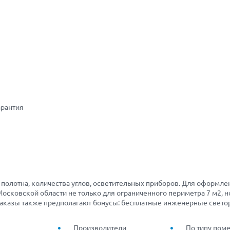
арантия
а полотна, количества углов, осветительных приборов. Для оформл
осковской области не только для ограниченного периметра 7 м2, но
аказы также предполагают бонусы: бесплатные инженерные светора
Производители
По типу пом