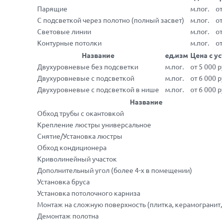
Парящие
м.пог.
от
С подсветкой через полотно (полный засвет)
м.пог.
о
Световые линии
м.пог.
от
Контурные потолки
м.пог.
от
Название
ед.изм
Цена с у
Двухуровневые без подсветки
м.пог.
от 5 000 
Двухуровневые с подсветкой
м.пог.
от 6 000 
Двухуровневые с подсветкой в нише
м.пог.
от 6 000 
Название
Обход трубы с окантовкой
Крепление люстры универсальное
Снятие/Установка люстры
Обход кондиционера
Криволинейный участок
Дополнительный угол (более 4-х в помещении)
Установка бруса
Установка потолочного карниза
Монтаж на сложную поверхность (плитка, керамогранит, 
Демонтаж полотна