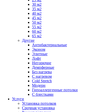
30 м2
35 м2
40 м2
45 м2
50 м2
55 м2
60 м2
65 м2
Другие
Антибактериальные
Эконом
Элитные
Лофт
Негорючие
Демпферные
Без нагрева
С нагревом
Cold Stretch
Модерн
Гипоаллергенные потолки
С блестками
Услуги
Установка потолков
Срочная установка