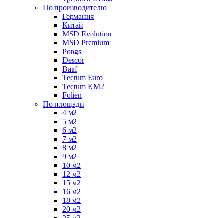
По производителю
Германия
Китай
MSD Evolution
MSD Premium
Pongs
Descor
Bauf
Teqtum Euro
Teqtum KM2
Folien
По площади
4 м2
5 м2
6 м2
7 м2
8 м2
9 м2
10 м2
12 м2
15 м2
16 м2
18 м2
20 м2
25 м2