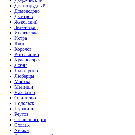
Дзержинский
Долгопрудный
Домодедово
Дмитров
Жуковский
Зеленоград
Ивантеевка
Истра
Клин
Королёв
Котельники
Красногорск
Лобня
Лыткарино
Люберцы
Мoсква
Мытищи
Нахабино
Одинцово
Подольск
Пушкино
Реутов
Солнечногорск
Сходня
Химки