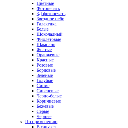
Цветные
Фотопечать
3Д фотопечать
Звездное небо
Галактика
Белые
Шоколадный
Фиолетовые
Шампань
Желтые
Оранжевые
Красные
Розовые
Бордовые
Зеленые
Голубые
Синие
Сиреневые
Черно-белые
Коричневые
Бежевые
Серые
Черные
По применению
В санузел