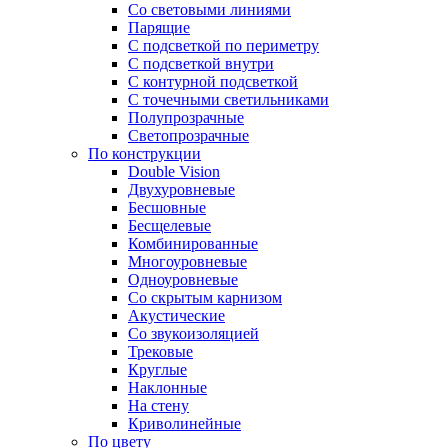
Со световыми линиями
Парящие
С подсветкой по периметру
С подсветкой внутри
С контурной подсветкой
С точечными светильниками
Полупрозрачные
Светопрозрачные
По конструкции
Double Vision
Двухуровневые
Бесшовные
Бесщелевые
Комбинированные
Многоуровневые
Одноуровневые
Со скрытым карнизом
Акустические
Со звукоизоляцией
Трековые
Круглые
Наклонные
На стену
Криволинейные
По цвету