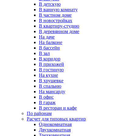
В детскую
В ванную комнату
В частном доме
В новостройках
В квартиру-студию
В деревянном доме
На даче
На балконе
В бассейн
В зал
В коридор
В прихожей
В гостиную
На кухне
В хрущевке
В спальню
На мансарду
В офис
В гараж
В ресторан и кафе
По районам
Расчет для типовых квартир
Однокомнатная
Двухкомнатная
Трехкомнатная