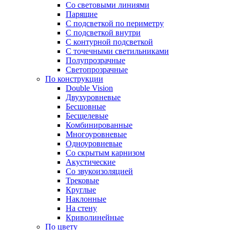
Со световыми линиями
Парящие
С подсветкой по периметру
С подсветкой внутри
С контурной подсветкой
С точечными светильниками
Полупрозрачные
Светопрозрачные
По конструкции
Double Vision
Двухуровневые
Бесшовные
Бесщелевые
Комбинированные
Многоуровневые
Одноуровневые
Со скрытым карнизом
Акустические
Со звукоизоляцией
Трековые
Круглые
Наклонные
На стену
Криволинейные
По цвету