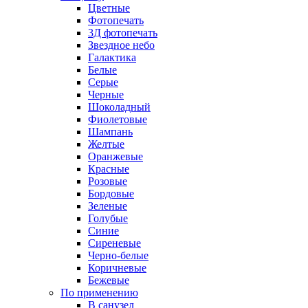
Цветные
Фотопечать
3Д фотопечать
Звездное небо
Галактика
Белые
Серые
Черные
Шоколадный
Фиолетовые
Шампань
Желтые
Оранжевые
Красные
Розовые
Бордовые
Зеленые
Голубые
Синие
Сиреневые
Черно-белые
Коричневые
Бежевые
По применению
В санузел