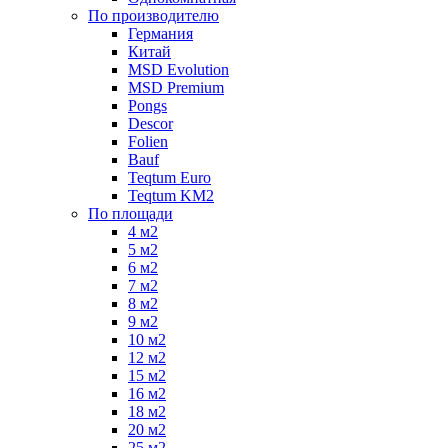
По производителю
Германия
Китай
MSD Evolution
MSD Premium
Pongs
Descor
Folien
Bauf
Teqtum Euro
Teqtum KM2
По площади
4 м2
5 м2
6 м2
7 м2
8 м2
9 м2
10 м2
12 м2
15 м2
16 м2
18 м2
20 м2
25 м2