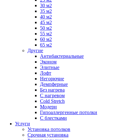
30 м2
35 м2
40 м2
45 м2
50 м2
55 м2
60 м2
65 м2
Другие
Антибактериальные
Эконом
Элитные
Лофт
Негорючие
Демпферные
Без нагрева
С нагревом
Cold Stretch
Модерн
Гипоаллергенные потолки
С блестками
Услуги
Установка потолков
Срочная установка