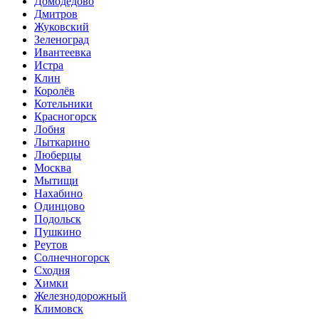
Домодедово
Дмитров
Жуковский
Зеленоград
Ивантеевка
Истра
Клин
Королёв
Котельники
Красногорск
Лобня
Лыткарино
Люберцы
Мoсква
Мытищи
Нахабино
Одинцово
Подольск
Пушкино
Реутов
Солнечногорск
Сходня
Химки
Железнодорожный
Климовск