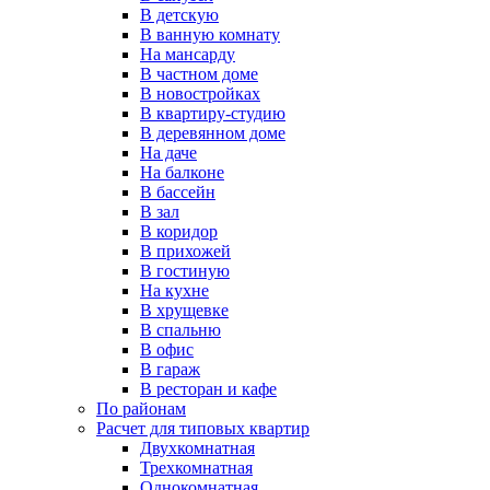
В детскую
В ванную комнату
На мансарду
В частном доме
В новостройках
В квартиру-студию
В деревянном доме
На даче
На балконе
В бассейн
В зал
В коридор
В прихожей
В гостиную
На кухне
В хрущевке
В спальню
В офис
В гараж
В ресторан и кафе
По районам
Расчет для типовых квартир
Двухкомнатная
Трехкомнатная
Однокомнатная