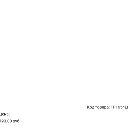
Код товара: FP1654EF
Цена:
490.00 руб.